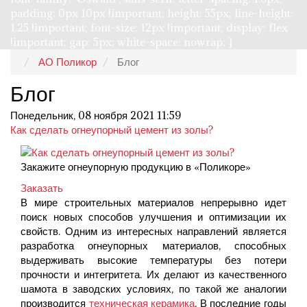
padding: 0px 10px !important; height: 55px; line-height:
1.25 !important; font-size: 12px !important; display: flex
!important; gap: 5px; white-space: nowrap; }
АО Поликор
Блог
Блог
Понедельник, 08 ноября 2021 11:59
Как сделать огнеупорный цемент из золы?
Закажите огнеупорную продукцию в «Поликоре»
Заказать
В мире строительных материалов непрерывно идет
поиск новых способов улучшения и оптимизации их
свойств. Одним из интересных направлений является
разработка огнеупорных материалов, способных
выдерживать высокие температуры без потери
прочности и интегритета. Их делают из качественного
шамота в заводских условиях, по такой же аналогии
производится
техническая керамика
. В последние годы