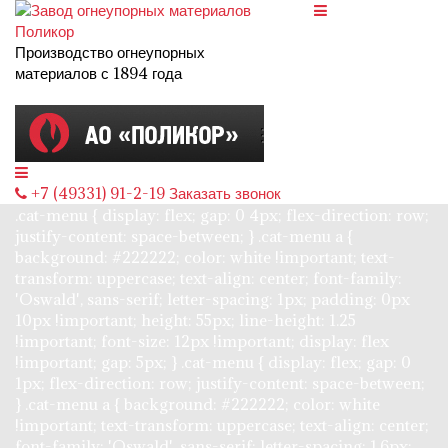
Производство огнеупорных
материалов с 1894 года
Поиск
+7 (49331) 91-2-19
Заказать звонок
.cat-menu { display: flex; gap: 0 4px; flex-direction: row;
justify-content: space-between; } .cat-menu a {
background: #222222; color: white !important; text-
transform: uppercase; text-align: center; font-family:
'Oswald', sans-serif; letter-spacing: 1px; padding: 0px
10px !important; height: 55px; line-height: 1.25
!important; font-size: 12px !important; display: flex
!important; gap: 5px; } .cat-menu { display: flex; gap: 0
1px; flex-direction: row; justify-content: space-between;
} .cat-menu a { background: #222222; color: white
!important; text-transform: uppercase; text-align: center;
font-family: 'Oswald', sans-serif; letter-spacing: 1.6px;