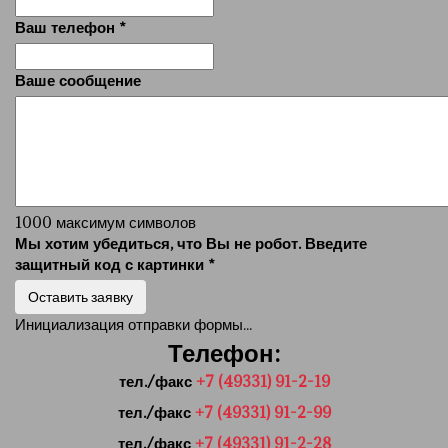
Ваш телефон
*
Ваше сообщение
1000
максимум символов
Мы хотим убедиться, что Вы не робот. Введите
защитный код с картинки
*
Оставить заявку
Инициализация отправки формы...
Телефон:
тел./факс
+7 (49331) 91-2-19
тел./факс
+7 (49331) 91-2-99
тел./факс
+7 (49331) 91-2-28