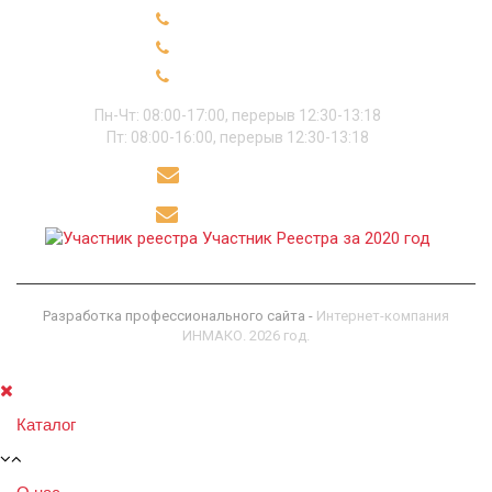
+7 (49331) 91-2-28
+7 (49331) 91-2-18
+7 (49331) 91-2-89
Пн-Чт: 08:00-17:00, перерыв 12:30-13:18
Пт: 08:00-16:00, перерыв 12:30-13:18
sekret@polikor.su
polikor@polikor.su
Участник Реестра за 2020 год
Разработка профессионального сайта -
Интернет-компания
ИНМАКО. 2026 год.
Каталог