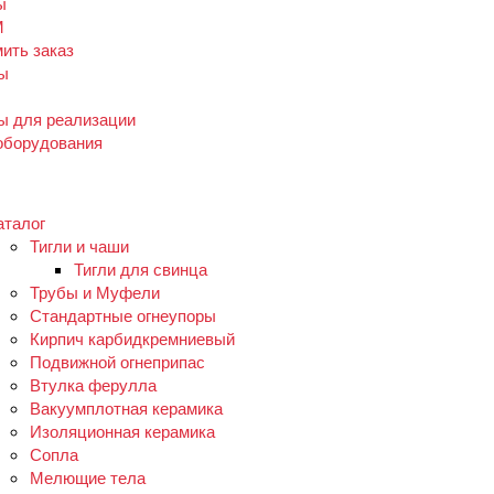
ы
М
ить заказ
ы
ы для реализации
оборудования
аталог
Тигли и чаши
Тигли для свинца
Трубы и Муфели
Стандартные огнеупоры
Кирпич карбидкремниевый
Подвижной огнеприпас
Втулка ферулла
Вакуумплотная керамика
Изоляционная керамика
Сопла
Мелющие тела