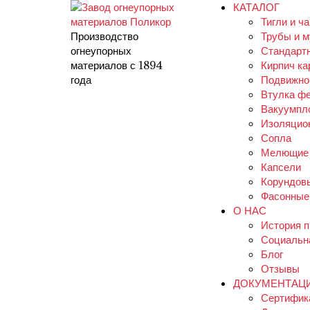
КАТАЛОГ
Тигли и ч
Производство
Трубы и 
огнеупорных
Стандарт
материалов с 1894
Кирпич к
года
Подвижно
Втулка ф
Вакуумпл
Изоляцио
Сопла
Мелющие 
Капсели
Корундов
Фасонные
О НАС
История 
Социальн
Блог
Отзывы
ДОКУМЕНТАЦ
Сертифик