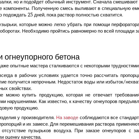
лки, но и подойдет обычный инструмент. Сначала смешивают г
е компоненты. Полученную смесь выливают в специальную емко
 подождать 25 дней, пока раствор полностью схватится.
пузырьки, которые можно легко убрать при помощи перфоратора
 оборотах. Необходимо пройтись равномерно по всей площади з
и огнеупорного бетона
даже опытные мастера сталкиваются с некоторыми трудностями
всегда в рабочих условиях удается точно рассчитать пропор
елие получится непрочным. Недостаток воды или избыток/нехва
рных свойствах.
не можно купить продукцию, которая не отвечает требован
ми нарушениями. Как известно, к качеству огнеупоров предъяв
довую продукцию.
изделия у производителя.
На заводе
соблюдаются все стандарт
е пропорций и их замесе. Для перемешивания раствора применя
 отсутствие пузырьков воздуха. При заказе огнеупоров с 
и оценку качества.