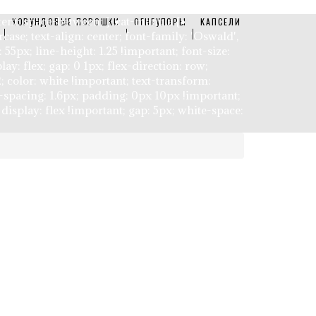
ntent: space-between; } .cat-menu a {
КОРУНДОВЫЕ ПОРОШКИ
ОГНЕУПОРЫ
КАПСЕЛИ
ase; text-align: center; font-family: 'Oswald',
 55px; line-height: 1.25 !important; font-size:
lay: flex; gap: 0 1px; flex-direction: row;
 color: white !important; text-transform:
er-spacing: 1.6px; padding: 0px 10px !important;
 display: flex !important; gap: 5px; white-space: