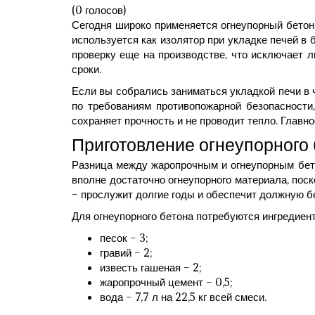
(0 голосов)
Сегодня широко применяется огнеупорный бетон 
используется как изолятор при укладке печей 
проверку еще на производстве, что исключает 
сроки.
Если вы собрались заниматься укладкой печи в ч
по требованиям противопожарной безопасности
сохраняет прочность и не проводит тепло. Главн
Приготовление огнеупорного
Разница между жаропрочным и огнеупорным бет
вполне достаточно огнеупорного материала, пос
– прослужит долгие годы и обеспечит должную б
Для огнеупорного бетона потребуются ингредиен
песок – 3;
гравий – 2;
известь гашеная – 2;
жаропрочный цемент – 0,5;
вода – 7,7 л на 22,5 кг всей смеси.