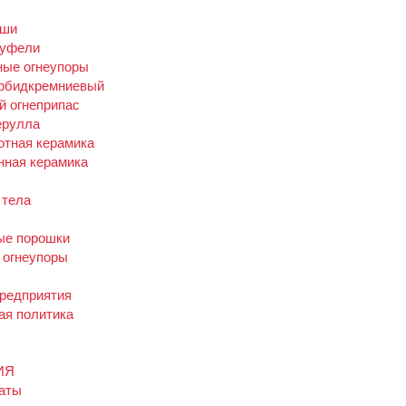
аши
муфели
ные огнеупоры
арбидкремниевый
й огнеприпас
ерулла
отная керамика
нная керамика
тела
ые порошки
 огнеупоры
предприятия
ая политика
ИЯ
аты