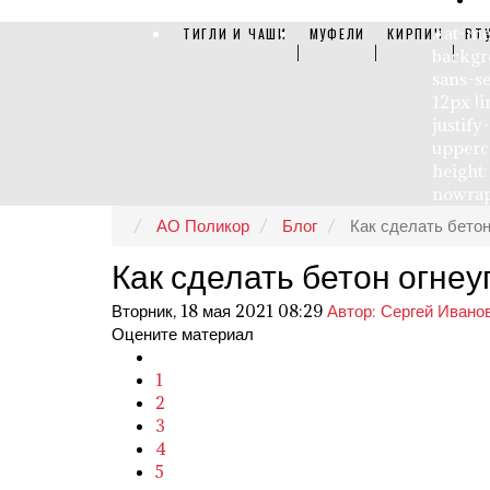
.cat-me
ТИГЛИ И ЧАШИ
МУФЕЛИ
КИРПИЧ
ВТ
backgro
sans-se
12px !i
justify
upperca
height:
nowrap
АО Поликор
Блог
Как сделать бето
Как сделать бетон огне
Вторник, 18 мая 2021 08:29
Автор: Сергей Ивано
Оцените материал
1
2
3
4
5