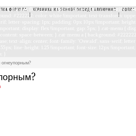
nu { display: flex; gap: 0 4px; flex-direction: row; justify-co
УЛКА ФЕРУЛЛА
КЕРАМИКА НА ОСНОВЕ ОКСИДА АЛЮМИНИЯ
СОПЛА
und: #222222; color: white !important; text-transform: upperc
rif; letter-spacing: 1px; padding: 0px 10px !important; height:
mportant; display: flex !important; gap: 5px; } .cat-menu { disp
-content: space-between; } .cat-menu a { background: #222222;
se; text-align: center; font-family: 'Oswald', sans-serif; lett
 55px; line-height: 1.25 !important; font-size: 12px !important;
; }
н огнеупорным?
упорным?
в