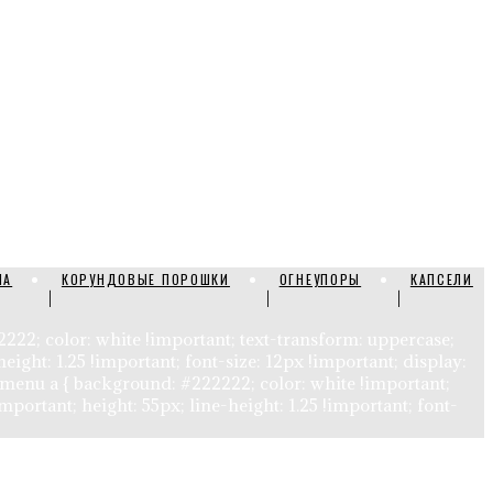
ЛА
КОРУНДОВЫЕ ПОРОШКИ
ОГНЕУПОРЫ
КАПСЕЛИ
22222; color: white !important; text-transform: uppercase;
height: 1.25 !important; font-size: 12px !important; display:
cat-menu a { background: #222222; color: white !important;
mportant; height: 55px; line-height: 1.25 !important; font-