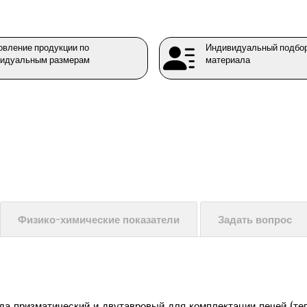
овление продукции по
Индивидуальный подбор
идуальным размерам
материала
Физико-химические показатели
Задать вопрос
да призматический и двутавровый для комплектации печей (те