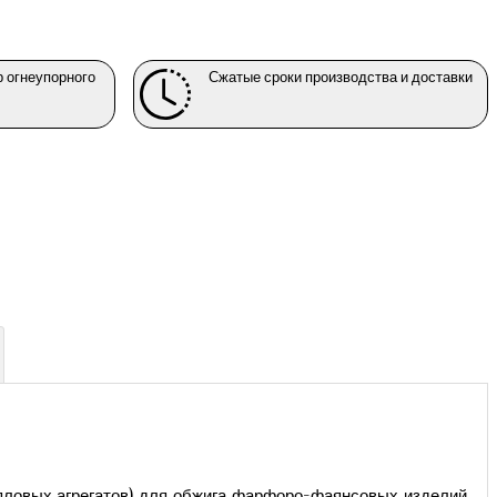
 огнеупорного
Сжатые сроки производства и доставки
пловых агрегатов) для обжига фарфоро-фаянсовых изделий,