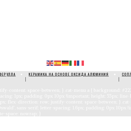
ФЕРУЛЛА
КЕРАМИКА НА ОСНОВЕ ОКСИДА АЛЮМИНИЯ
СОП
justify-content: space-between; } .cat-menu a { background: #2
spacing: 1px; padding: 0px 10px !important; height: 55px; line-
0 1px; flex-direction: row; justify-content: space-between; } .
swald', sans-serif; letter-spacing: 1.6px; padding: 0px 10px !i
ite-space: nowrap; }