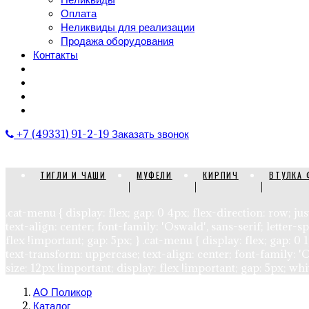
Оплата
Неликвиды для реализации
Продажа оборудования
Контакты
+7 (49331) 91-2-19
Заказать звонок
ТИГЛИ И ЧАШИ
МУФЕЛИ
КИРПИЧ
ВТУЛКА 
.cat-menu { display: flex; gap: 0 4px; flex-direction: row; 
text-align: center; font-family: 'Oswald', sans-serif; letter-
flex !important; gap: 5px; } .cat-menu { display: flex; gap: 
text-transform: uppercase; text-align: center; font-family: 'O
size: 12px !important; display: flex !important; gap: 5px; wh
АО Поликор
Каталог