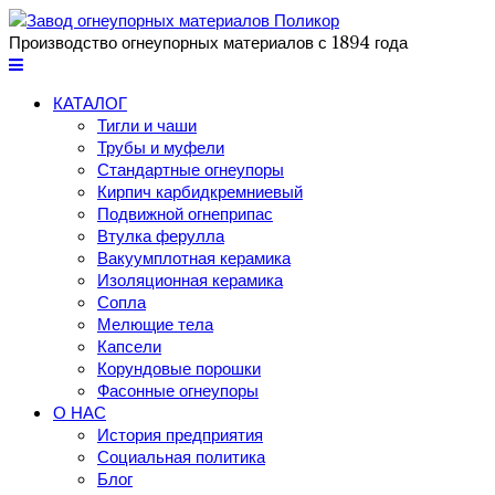
Производство огнеупорных материалов с 1894 года
КАТАЛОГ
Тигли и чаши
Трубы и муфели
Стандартные огнеупоры
Кирпич карбидкремниевый
Подвижной огнеприпас
Втулка ферулла
Вакуумплотная керамика
Изоляционная керамика
Сопла
Мелющие тела
Капсели
Корундовые порошки
Фасонные огнеупоры
О НАС
История предприятия
Социальная политика
Блог