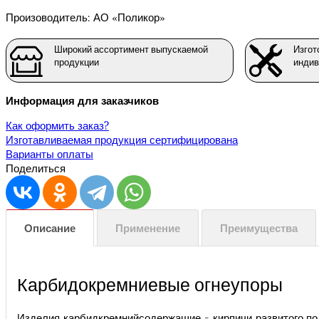
Произоводитель: АО «Поликор»
Широкий ассортимент выпускаемой
Изгот
продукции
индив
Информация для заказчиков
Как оформить заказ?
Изготавливаемая продукция сертифицирована
Варианты оплаты
Поделиться
Описание
Применение
Преимущества
Карбидокремниевые огнеупоры
Изделия карбидкремнийсодержащие - кирпичи развитого по