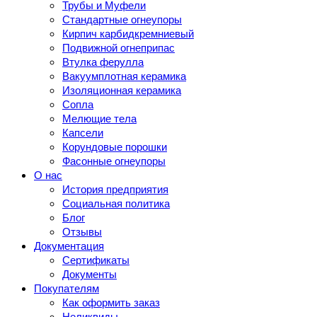
Трубы и Муфели
Стандартные огнеупоры
Кирпич карбидкремниевый
Подвижной огнеприпас
Втулка ферулла
Вакуумплотная керамика
Изоляционная керамика
Сопла
Мелющие тела
Капсели
Корундовые порошки
Фасонные огнеупоры
О нас
История предприятия
Социальная политика
Блог
Отзывы
Документация
Сертификаты
Документы
Покупателям
Как оформить заказ
Неликвиды