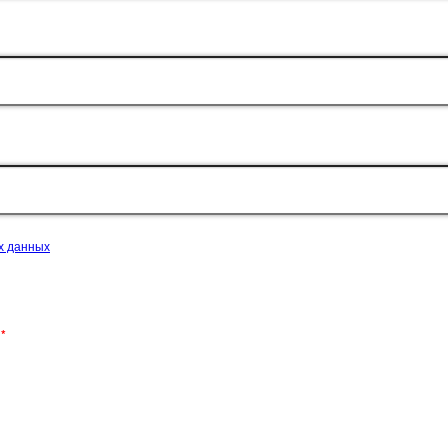
х данных
и
*