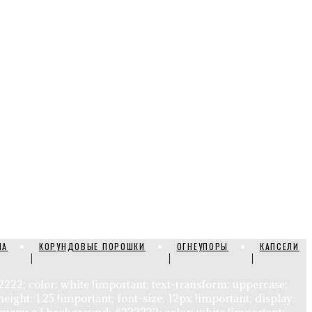
ЛА
КОРУНДОВЫЕ ПОРОШКИ
ОГНЕУПОРЫ
КАПСЕЛИ
22222; color: white !important; text-transform: uppercase;
height: 1.25 !important; font-size: 12px !important; display: