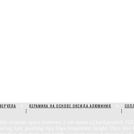
ФЕРУЛЛА
КЕРАМИКА НА ОСНОВЕ ОКСИДА АЛЮМИНИЯ
СОП
justify-content: space-between; } .cat-menu a { background: #2
spacing: 1px; padding: 0px 10px !important; height: 55px; line-