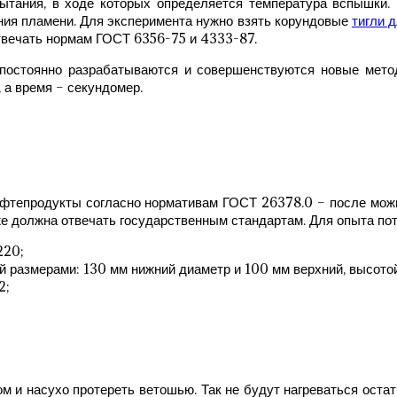
пытания, в ходе которых определяется температура вспышки. 
ения пламени. Для эксперимента нужно взять корундовые
тигли 
твечать нормам ГОСТ 6356-75 и 4333-87.
 постоянно разрабатываются и совершенствуются новые мето
 а время – секундомер.
ефтепродукты согласно нормативам ГОСТ 26378.0 – после можн
 должна отвечать государственным стандартам. Для опыта пот
220;
й размерами: 130 мм нижний диаметр и 100 мм верхний, высото
2;
ом и насухо протереть ветошью. Так не будут нагреваться остат