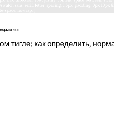
0 1px; flex-direction: row; justify-content: space-between; } .
swald', sans-serif; letter-spacing: 1.6px; padding: 0px 10px !i
ite-space: nowrap; }
, нормативы
ом тигле: как определить, норм