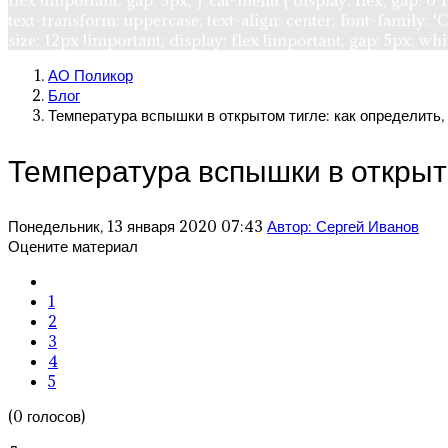
flex !important; gap: 5px; } .cat-menu { display: flex; gap: 
text-transform: uppercase; text-align: center; font-family: 'O
size: 12px !important; display: flex !important; gap: 5px; wh
АО Поликор
Блог
Температура вспышки в открытом тигле: как определить
Температура вспышки в открыт
Понедельник, 13 января 2020 07:43
Автор: Сергей Иванов
Оцените материал
1
2
3
4
5
(0 голосов)