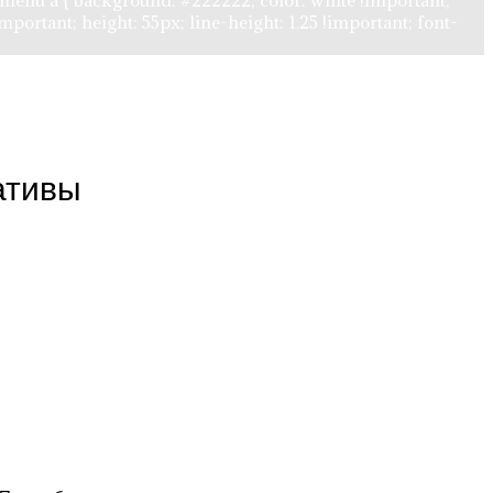
cat-menu a { background: #222222; color: white !important;
mportant; height: 55px; line-height: 1.25 !important; font-
ативы