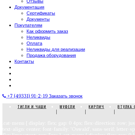
Отзывы
Документация
Сертификаты
Документы
Покупателям
Как оформить заказ
Неликвиды
Оплата
Неликвиды для реализации
Продажа оборудования
Контакты
+7 (49331) 91-2-19
Заказать звонок
ТИГЛИ И ЧАШИ
МУФЕЛИ
КИРПИЧ
ВТУЛКА 
.cat-menu { display: flex; gap: 0 4px; flex-direction: row; 
text-align: center; font-family: 'Oswald', sans-serif; letter-