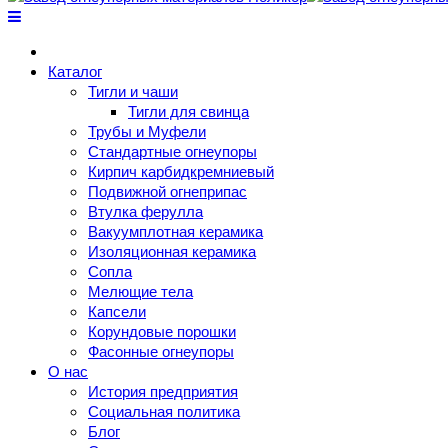
Каталог
Тигли и чаши
Тигли для свинца
Трубы и Муфели
Стандартные огнеупоры
Кирпич карбидкремниевый
Подвижной огнеприпас
Втулка ферулла
Вакуумплотная керамика
Изоляционная керамика
Сопла
Мелющие тела
Капсели
Корундовые порошки
Фасонные огнеупоры
О нас
История предприятия
Социальная политика
Блог