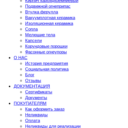
Кирпич карбидкремниевый
Подвижной огнеприпас
Втулка ферулла
Вакуумплотная керамика
Изоляционная керамика
Сопла
Мелющие тела
Капсели
Корундовые порошки
Фасонные огнеупоры
О НАС
История предприятия
Социальная политика
Блог
Отзывы
ДОКУМЕНТАЦИЯ
Сертификаты
Документы
ПОКУПАТЕЛЯМ
Как оформить заказ
Неликвиды
Оплата
Неликвиды для реализации