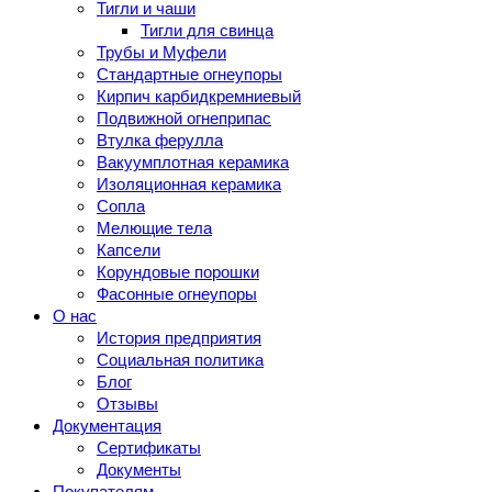
Тигли и чаши
Тигли для свинца
Трубы и Муфели
Стандартные огнеупоры
Кирпич карбидкремниевый
Подвижной огнеприпас
Втулка ферулла
Вакуумплотная керамика
Изоляционная керамика
Сопла
Мелющие тела
Капсели
Корундовые порошки
Фасонные огнеупоры
О нас
История предприятия
Социальная политика
Блог
Отзывы
Документация
Сертификаты
Документы
Покупателям