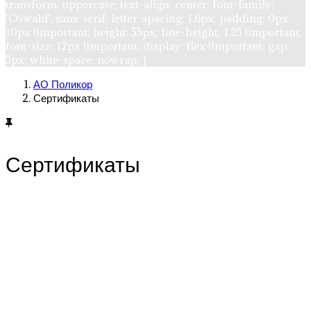
transform: uppercase; text-align: center; font-family:
'Oswald', sans-serif; letter-spacing: 1.6px; padding: 0px
10px !important; height: 55px; line-height: 1.25 !important;
font-size: 12px !important; display: flex !important; gap:
5px; white-space: nowrap; }
АО Поликор
Сертификаты
Сертификаты