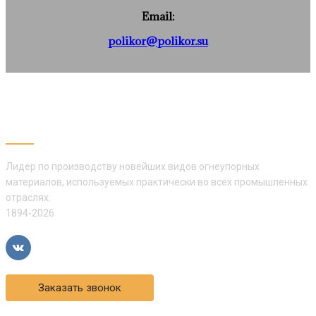
Email:
polikor@polikor.su
АО «ПОЛИКОР»
Лидер по производству новейших видов огнеупорных
материалов, используемых практически во всех промышленных
отраслях.
1894-2026
Заказать звонок