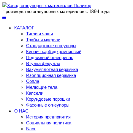
Производство огнеупорных материалов с 1894 года
КАТАЛОГ
Тигли и чаши
Трубы и муфели
Стандартные огнеупоры
Кирпич карбидкремниевый
Подвижной огнеприпас
Втулка ферулла
Вакуумплотная керамика
Изоляционная керамика
Сопла
Мелющие тела
Капсели
Корундовые порошки
Фасонные огнеупоры
О НАС
История предприятия
Социальная политика
Блог