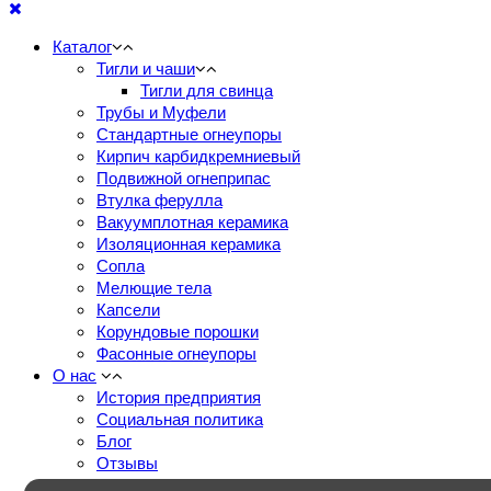
Каталог
Тигли и чаши
Тигли для свинца
Трубы и Муфели
Стандартные огнеупоры
Кирпич карбидкремниевый
Подвижной огнеприпас
Втулка ферулла
Вакуумплотная керамика
Изоляционная керамика
Сопла
Мелющие тела
Капсели
Корундовые порошки
Фасонные огнеупоры
О нас
История предприятия
Социальная политика
Блог
Отзывы
Документация