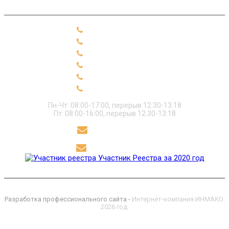
+7 (49331) 91-2-10
+7 (49331) 91-2-19
+7 (49331) 91-2-99
+7 (49331) 91-2-28
+7 (49331) 91-2-18
+7 (49331) 91-2-89
Пн-Чт: 08:00-17:00, перерыв 12:30-13:18
Пт: 08:00-16:00, перерыв 12:30-13:18
sekret@polikor.su
polikor@polikor.su
Участник Реестра за 2020 год
Разработка профессионального сайта -
Интернет-компания ИНМАКО.
2026 год.