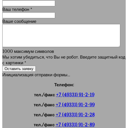
Ваш телефон
*
Ваше сообщение
1000
максимум символов
Мы хотим убедиться, что Вы не робот. Введите защитный код
с картинки
*
Оставить заявку
Инициализация отправки формы...
Телефон:
тел./факс
+7 (49331) 91-2-19
тел./факс
+7 (49331) 91-2-99
тел./факс
+7 (49331) 91-2-28
тел./факс
+7 (49331) 91-2-89