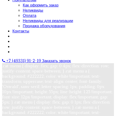
Как оформить заказ
Неликвиды
Оплата
Неликвиды для реализации
Продажа оборудования
Контакты
+7 (49331) 91-2-19
Заказать звонок
.cat-menu { display: flex; gap: 0 4px; flex-direction: row;
justify-content: space-between; } .cat-menu a {
background: #222222; color: white !important; text-
transform: uppercase; text-align: center; font-family:
'Oswald', sans-serif; letter-spacing: 1px; padding: 0px
10px !important; height: 55px; line-height: 1.25 !important;
font-size: 12px !important; display: flex !important; gap:
5px; } .cat-menu { display: flex; gap: 0 1px; flex-direction:
row; justify-content: space-between; } .cat-menu a {
background: #222222; color: white !important; text-