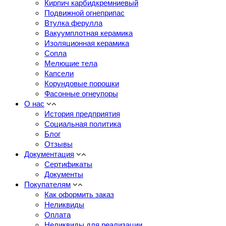
Кирпич карбидкремниевый
Подвижной огнеприпас
Втулка ферулла
Вакуумплотная керамика
Изоляционная керамика
Сопла
Мелющие тела
Капсели
Корундовые порошки
Фасонные огнеупоры
О нас
История предприятия
Социальная политика
Блог
Отзывы
Документация
Сертификаты
Документы
Покупателям
Как оформить заказ
Неликвиды
Оплата
Неликвиды для реализации