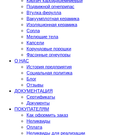
Кирпич карбидкремниевый
Подвижной огнеприпас
Втулка ферулла
Вакуумплотная керамика
Изоляционная керамика
Сопла
Мелющие тела
Капсели
Корундовые порошки
Фасонные огнеупоры
О НАС
История предприятия
Социальная политика
Блог
Отзывы
ДОКУМЕНТАЦИЯ
Сертификаты
Документы
ПОКУПАТЕЛЯМ
Как оформить заказ
Неликвиды
Оплата
Неликвиды для реализации