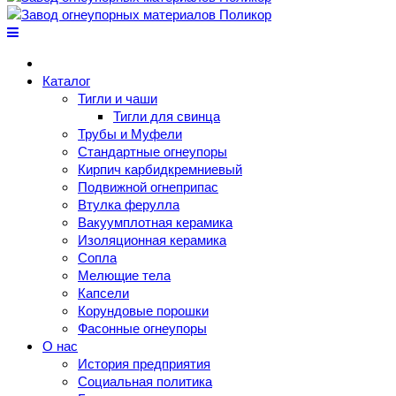
Каталог
Тигли и чаши
Тигли для свинца
Трубы и Муфели
Стандартные огнеупоры
Кирпич карбидкремниевый
Подвижной огнеприпас
Втулка ферулла
Вакуумплотная керамика
Изоляционная керамика
Сопла
Мелющие тела
Капсели
Корундовые порошки
Фасонные огнеупоры
О нас
История предприятия
Социальная политика