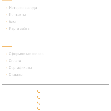
История завода
Контакты
Блог
Карта сайта
ПОКУПАТЕЛЯМ
Оформление заказа
Оплата
Сертификаты
Отзывы
+7 (49331) 91-2-10
+7 (49331) 91-2-19
+7 (49331) 91-2-99
+7 (49331) 91-2-28