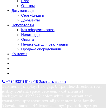
Блог
Отзывы
Документация
Сертификаты
Документы
Покупателям
Как оформить заказ
Неликвиды
Оплата
Неликвиды для реализации
Продажа оборудования
Контакты
+7 (49331) 91-2-19
Заказать звонок
.cat-menu { display: flex; gap: 0 4px; flex-direction: row;
justify-content: space-between; } .cat-menu a {
background: #222222; color: white !important; text-
transform: uppercase; text-align: center; font-family:
'Oswald', sans-serif; letter-spacing: 1px; padding: 0px