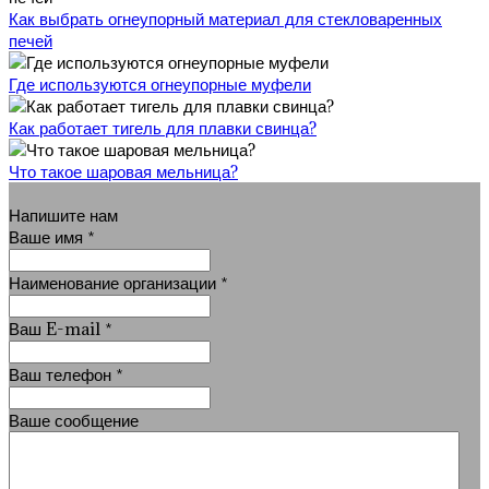
Как выбрать огнеупорный материал для стекловаренных
печей
Где используются огнеупорные муфели
Как работает тигель для плавки свинца?
Что такое шаровая мельница?
Напишите нам
Ваше имя
*
Наименование организации
*
Ваш E-mail
*
Ваш телефон
*
Ваше сообщение