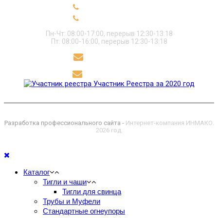
+7 (49331) 91-2-18
+7 (49331) 91-2-89
Пн-Чт: 08:00-17:00, перерыв 12:30-13:18
Пт: 08:00-16:00, перерыв 12:30-13:18
sekret@polikor.su
polikor@polikor.su
Участник Реестра за 2020 год
Разработка профессионального сайта -
Интернет-компания ИНМАКО.
2026 год.
Каталог
Тигли и чаши
Тигли для свинца
Трубы и Муфели
Стандартные огнеупоры