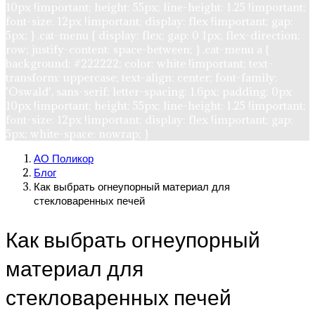
10px !important; height: 55px; line-height: 1.25 !important;
font-size: 12px !important; display: flex !important; gap:
5px; } .cat-menu { display: flex; gap: 0 1px; flex-direction:
row; justify-content: space-between; } .cat-menu a {
background: #222222; color: white !important; text-
transform: uppercase; text-align: center; font-family:
'Oswald', sans-serif; letter-spacing: 1.6px; padding: 0px
10px !important; height: 55px; line-height: 1.25 !important;
font-size: 12px !important; display: flex !important; gap:
5px; white-space: nowrap; }
АО Поликор
Блог
Как выбрать огнеупорный материал для
стекловаренных печей
Как выбрать огнеупорный
материал для
стекловаренных печей