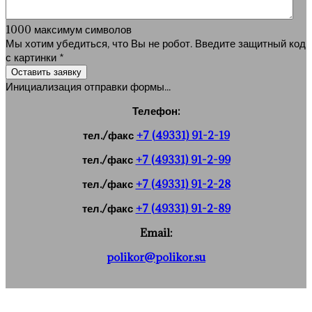
1000
максимум символов
Мы хотим убедиться, что Вы не робот. Введите защитный код
с картинки
*
Оставить заявку
Инициализация отправки формы...
Телефон:
тел./факс
+7 (49331) 91-2-19
тел./факс
+7 (49331) 91-2-99
тел./факс
+7 (49331) 91-2-28
тел./факс
+7 (49331) 91-2-89
Email:
polikor@polikor.su