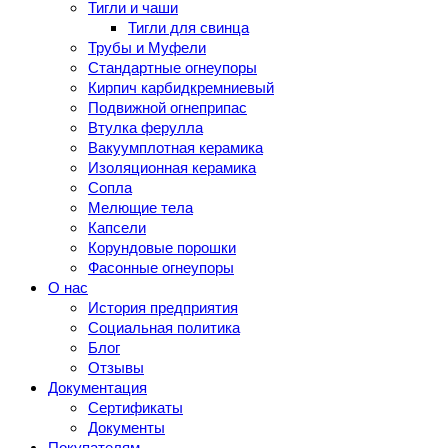
Тигли и чаши
Тигли для свинца
Трубы и Муфели
Стандартные огнеупоры
Кирпич карбидкремниевый
Подвижной огнеприпас
Втулка ферулла
Вакуумплотная керамика
Изоляционная керамика
Сопла
Мелющие тела
Капсели
Корундовые порошки
Фасонные огнеупоры
О нас
История предприятия
Социальная политика
Блог
Отзывы
Документация
Сертификаты
Документы
Покупателям