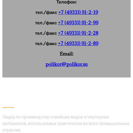
Телефон:
тел./факс
+7 (49331) 91-2-19
тел./факс
+7 (49331) 91-2-99
тел./факс
+7 (49331) 91-2-28
тел./факс
+7 (49331) 91-2-89
Email:
polikor@polikor.su
АО «ПОЛИКОР»
Лидер по производству новейших видов огнеупорных
материалов, используемых практически во всех промышленных
отраслях.