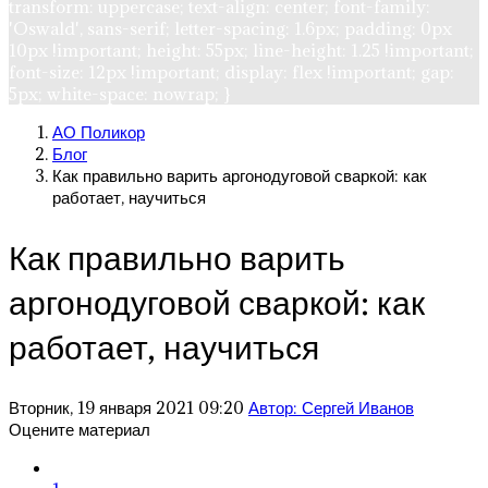
transform: uppercase; text-align: center; font-family:
'Oswald', sans-serif; letter-spacing: 1.6px; padding: 0px
10px !important; height: 55px; line-height: 1.25 !important;
font-size: 12px !important; display: flex !important; gap:
5px; white-space: nowrap; }
АО Поликор
Блог
Как правильно варить аргонодуговой сваркой: как
работает, научиться
Как правильно варить
аргонодуговой сваркой: как
работает, научиться
Вторник, 19 января 2021 09:20
Автор: Сергей Иванов
Оцените материал