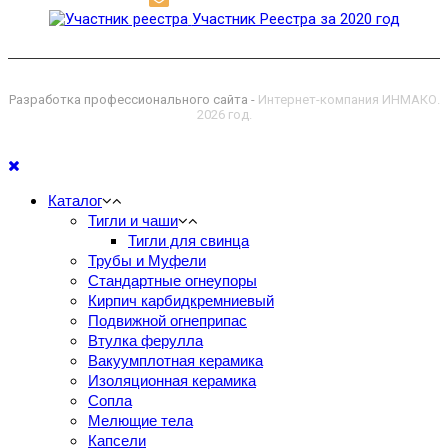
polikor@polikor.su
Участник Реестра за 2020 год
Разработка профессионального сайта -
Интернет-компания ИНМАКО.
2026 год.
Каталог
Тигли и чаши
Тигли для свинца
Трубы и Муфели
Стандартные огнеупоры
Кирпич карбидкремниевый
Подвижной огнеприпас
Втулка ферулла
Вакуумплотная керамика
Изоляционная керамика
Сопла
Мелющие тела
Капсели