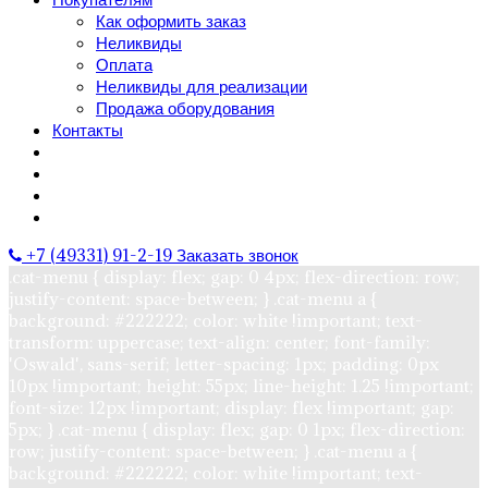
Как оформить заказ
Неликвиды
Оплата
Неликвиды для реализации
Продажа оборудования
Контакты
+7 (49331) 91-2-19
Заказать звонок
.cat-menu { display: flex; gap: 0 4px; flex-direction: row;
justify-content: space-between; } .cat-menu a {
background: #222222; color: white !important; text-
transform: uppercase; text-align: center; font-family:
'Oswald', sans-serif; letter-spacing: 1px; padding: 0px
10px !important; height: 55px; line-height: 1.25 !important;
font-size: 12px !important; display: flex !important; gap:
5px; } .cat-menu { display: flex; gap: 0 1px; flex-direction:
row; justify-content: space-between; } .cat-menu a {
background: #222222; color: white !important; text-