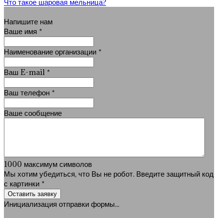
Что такое шаровая мельница?
Напишите нам
Ваше имя
*
Наименование организации
*
Ваш E-mail
*
Ваш телефон
*
Ваше сообщение
1000
максимум символов
Мы хотим убедиться, что Вы не робот. Введите защитный код
с картинки
*
Оставить заявку
Инициализация отправки формы...