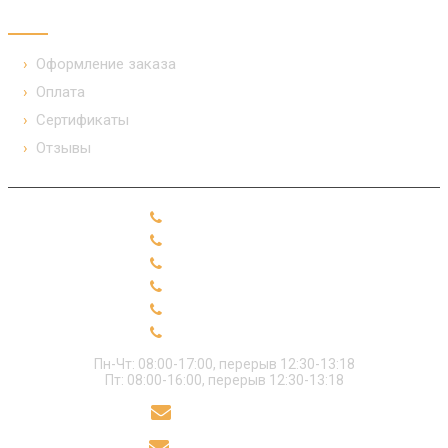
ПОКУПАТЕЛЯМ
Оформление заказа
Оплата
Сертификаты
Отзывы
+7 (49331) 91-2-10
+7 (49331) 91-2-19
+7 (49331) 91-2-99
+7 (49331) 91-2-28
+7 (49331) 91-2-18
+7 (49331) 91-2-89
Пн-Чт: 08:00-17:00, перерыв 12:30-13:18
Пт: 08:00-16:00, перерыв 12:30-13:18
sekret@polikor.su