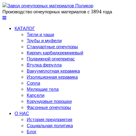
Производство огнеупорных материалов с 1894 года
КАТАЛОГ
Тигли и чаши
Трубы и муфели
Стандартные огнеупоры
Кирпич карбидкремниевый
Подвижной огнеприпас
Втулка ферулла
Вакуумплотная керамика
Изоляционная керамика
Сопла
Мелющие тела
Капсели
Корундовые порошки
Фасонные огнеупоры
О НАС
История предприятия
Социальная политика
Блог