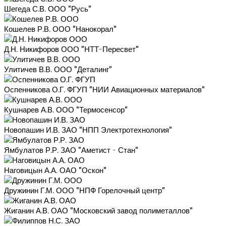
Шегеда С.В. ООО "Русь"
Кошелев Р.В. ООО "Нанокорал"
Д.Н. Никифоров ООО "НТТ-Пересвет"
Улитичев В.В. ООО "Деталинг"
Оспенникова О.Г. ФГУП "НИИ Авиационных материалов"
Кушнарев А.В. ООО "Термосенсор"
Новопашин И.В. ЗАО "НПП Электротехнология"
Ямбулатов Р.Р. ЗАО "Аметист - Стан"
Наговицын А.А. ОАО "Оскон"
Дружинин Г.М. ООО "НПФ Горелочный центр"
Жиганин А.В. ОАО "Московский завод полиметаллов"