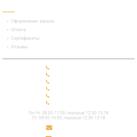
ПОКУПАТЕЛЯМ
Оформление заказа
Оплата
Сертификаты
Отзывы
+7 (49331) 91-2-10
+7 (49331) 91-2-19
+7 (49331) 91-2-99
+7 (49331) 91-2-28
+7 (49331) 91-2-18
+7 (49331) 91-2-89
Пн-Чт: 08:00-17:00, перерыв 12:30-13:18
Пт: 08:00-16:00, перерыв 12:30-13:18
sekret@polikor.su