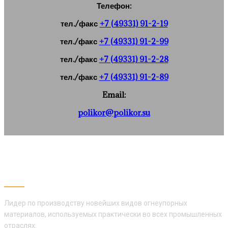
Телефон:
тел./факс
+7 (49331) 91-2-19
тел./факс
+7 (49331) 91-2-99
тел./факс
+7 (49331) 91-2-28
тел./факс
+7 (49331) 91-2-89
Email:
polikor@polikor.su
АО «ПОЛИКОР»
Лидер по производству новейших видов огнеупорных
материалов, используемых практически во всех промышленных
отраслях.