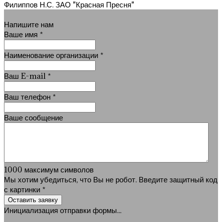
Филиппов Н.С. ЗАО "Красная Пресня"
Напишите нам
Ваше имя
*
Наименование организации
*
Ваш E-mail
*
Ваш телефон
*
Ваше сообщение
1000
максимум символов
Мы хотим убедиться, что Вы не робот. Введите защитный код
с картинки
*
Оставить заявку
Инициализация отправки формы...