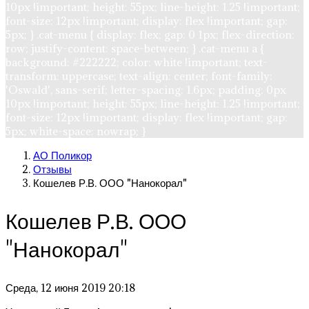
10px !important; height: 55px; line-height: 1.25 !important;
font-size: 12px !important; display: flex !important; gap:
5px; } .cat-menu { display: flex; gap: 0 1px; flex-direction:
row; justify-content: space-between; } .cat-menu a {
background: #222222; color: white !important; text-
transform: uppercase; text-align: center; font-family:
'Oswald', sans-serif; letter-spacing: 1.6px; padding: 0px
10px !important; height: 55px; line-height: 1.25 !important;
font-size: 12px !important; display: flex !important; gap:
5px; white-space: nowrap; }
АО Поликор
Отзывы
Кошелев Р.В. ООО "Нанокорал"
Кошелев Р.В. ООО
"Нанокорал"
Среда, 12 июня 2019 20:18