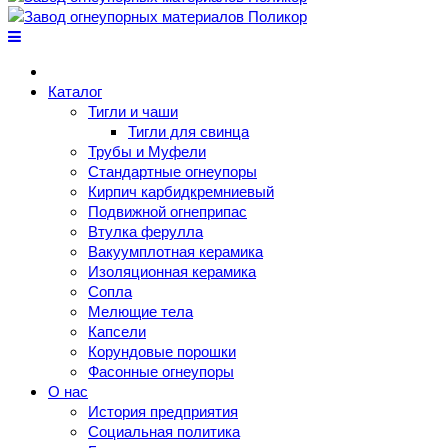
Каталог
Тигли и чаши
Тигли для свинца
Трубы и Муфели
Стандартные огнеупоры
Кирпич карбидкремниевый
Подвижной огнеприпас
Втулка ферулла
Вакуумплотная керамика
Изоляционная керамика
Сопла
Мелющие тела
Капсели
Корундовые порошки
Фасонные огнеупоры
О нас
История предприятия
Социальная политика