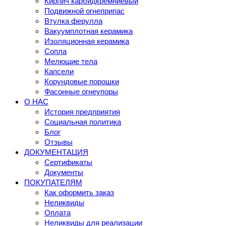
Кирпич карбидкремниевый
Подвижной огнеприпас
Втулка ферулла
Вакуумплотная керамика
Изоляционная керамика
Сопла
Мелющие тела
Капсели
Корундовые порошки
Фасонные огнеупоры
О НАС
История предприятия
Социальная политика
Блог
Отзывы
ДОКУМЕНТАЦИЯ
Сертификаты
Документы
ПОКУПАТЕЛЯМ
Как оформить заказ
Неликвиды
Оплата
Неликвиды для реализации