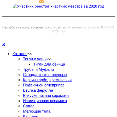
polikor@polikor.su
Участник Реестра за 2020 год
Разработка профессионального сайта -
Интернет-компания ИНМАКО.
2026 год.
Каталог
Тигли и чаши
Тигли для свинца
Трубы и Муфели
Стандартные огнеупоры
Кирпич карбидкремниевый
Подвижной огнеприпас
Втулка ферулла
Вакуумплотная керамика
Изоляционная керамика
Сопла
Мелющие тела
Капсели