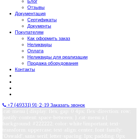
Блог
Отзывы
Документация
Сертификаты
Документы
Покупателям
Как оформить заказ
Неликвиды
Оплата
Неликвиды для реализации
Продажа оборудования
Контакты
+7 (49331) 91-2-19
Заказать звонок
.cat-menu { display: flex; gap: 0 4px; flex-direction: row;
justify-content: space-between; } .cat-menu a {
background: #222222; color: white !important; text-
transform: uppercase; text-align: center; font-family:
'Oswald', sans-serif; letter-spacing: 1px; padding: 0px